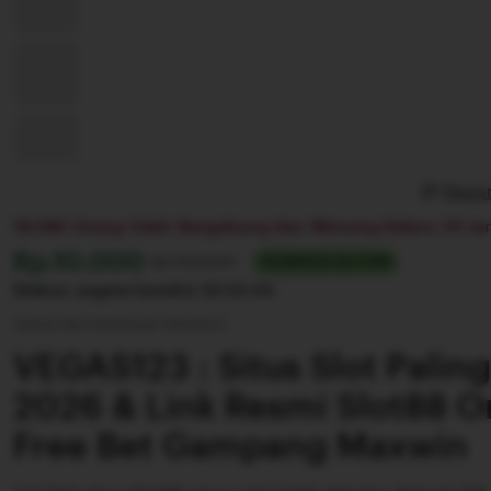
Repor
18,188 Orang Telah Bergabung dan Menang Dalam 24 Jam
Harga:
Rp.10.000
Normal:
Rp 100.000+
VEGAS123 SLOT88
Diskon segera berahir
22:55:55
Syarat dan ketentuan (berlaku)
VEGAS123 : Situs Slot Palin
2026 & Link Resmi Slot88 On
Free Bet Gampang Maxwin