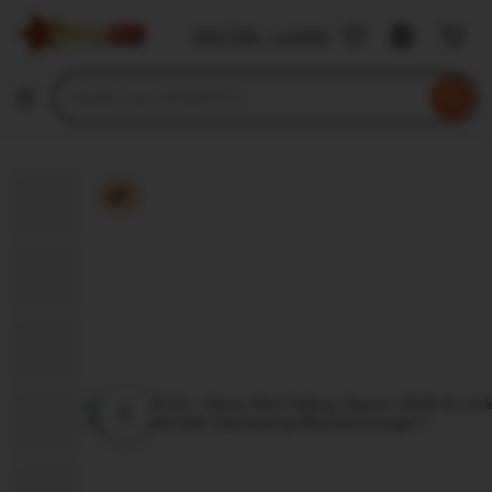
VEGAS123
DAFTAR - LOGIN
Skip
to
Search
Browse
ontent
for
items
or
shops