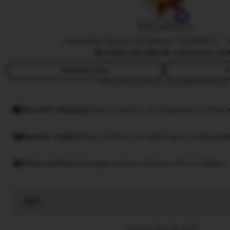
a
n
VEGAS123
t
Owned by Water Lily Beauty VEGAS123
|
a
4.9
(10,5K)
368.9k sales
Since 20
m
Message seller
F
This seller usually responds
within 24 hours.
Smooth shipping
Has a history of shipping on time w
Speedy replies
Has a history of replying to messages
Rave reviews
Average review rating is 4.8 or higher.
Read
the
full
Listed on Sep 28, 2025