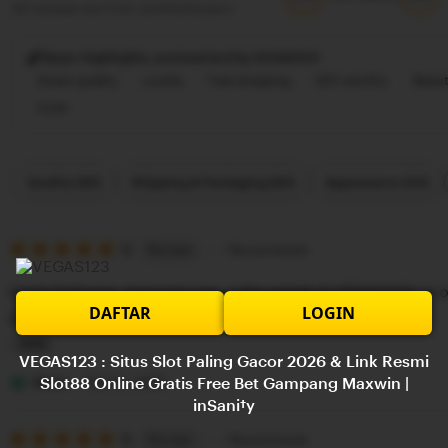
All reviews are from verified buyers
Buyer highlights, summarized by VEGAS123
Great quality
Lovely
Fast shipping
Gift-worthy
Beaut
Cute
Filter
Quality (90)
Shipping & Packaging (60)
Appearance (50)
by
category
5
5
Recommends
This item
out
of
kirain bohong, ternyata pas coba sekali di VEGAS123, m
5
DAFTAR
LOGIN
stars
lumayan buat jajan
L
VEGAS123 : Situs Slot Paling Gacor 2026 & Link Resmi
i
Slot88 Online Gratis Free Bet Gampang Maxwin |
Mano
Feb 12 , 2026
inSani†y
s
5
t
5
Recommends
This item