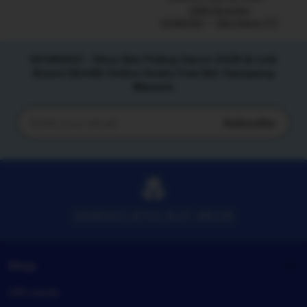
description
2266 favorites
VEGAS123
Slot Gacor 777
VEGAS123 : Situs Slot Paling Gacor 2026 & Link
Resmi Slot88 Online Gratis Free Bet Gampang
Maxwin
Subscribe
Enter
your
email
VEGAS123 SITUS SLOT GACOR
Shop
Gift cards