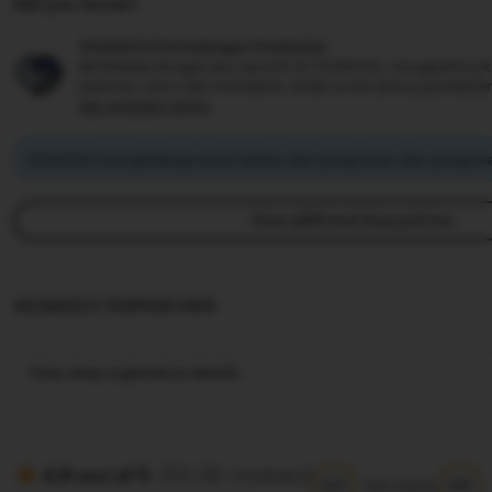
Did you know?
VEGAS123 Perlindungan Pembelian
Berbelanja dengan percaya diri di VEGAS123, mengetahui jik
pesanan, kami siap membantu Anda untuk semua pembelia
see program terms
VEGAS123 mengimbangi emisi karbon dari pengiriman dan pengemas
View additional shop policies
VEGAS123 TERPERCAYA
View shop registration details
(10.5K reviews)
4.9 out of 5
5/5
5/5
Item quality