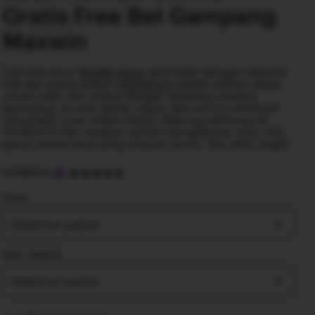
Gratis Free Bet Gampang
Maxwin
Cari link situs
Slot88 gacor
anti kalah dengan deposit
10k dan gratis saldo?
VEGAS123
adalah pilihan tepat
untuk main slot online dengan peluang maxwin
gampang, proses daftar cepat, dan promo eksklusif
yang bikin cuan makin besar. Gabung sekarang di
VEGAS123 dan rasakan sendiri pengalaman situs slot
gacor terpercaya yang natural, aman, dan bikin nagih.
5
VEGAS123
out
of
Color
5
stars
Size ∣ Add on