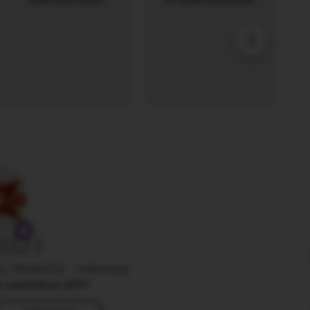
S123
uty VEGAS123
|
Indonesia
 sales
Since 2017