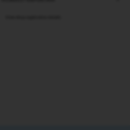
View shop registration details