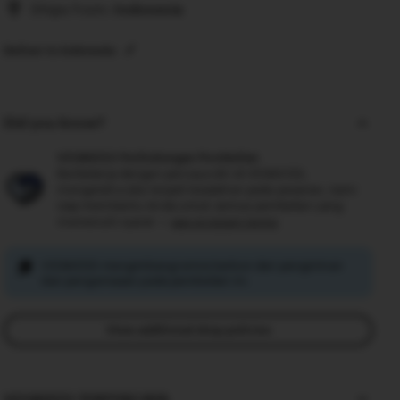
Ships from:
Indonesia
Deliver to Indonesia
Did you know?
VEGAS123 Perlindungan Pembelian
Berbelanja dengan percaya diri di VEGAS123,
mengetahui jika terjadi kesalahan pada pesanan, kami
siap membantu Anda untuk semua pembelian yang
memenuhi syarat —
see program terms
VEGAS123 mengimbangi emisi karbon dari pengiriman
dan pengemasan pada pembelian ini.
View additional shop policies
VEGAS123 TERPERCAYA