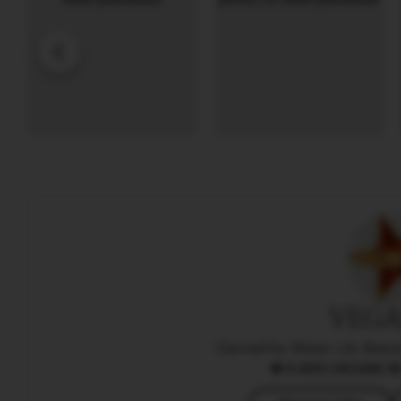
e
y
v
R
i
i
e
n
w
i
b
y
h
a
n
t
a
m
VEGA
Owned by Water Lily Bea
4.9
(10,5K)
368.9k