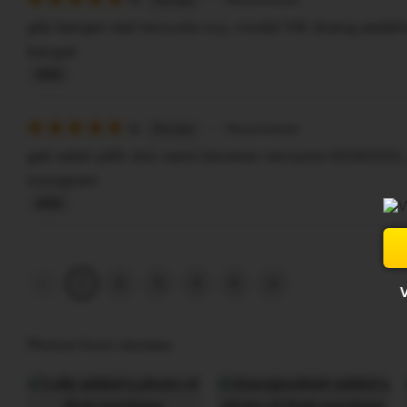
s
out
r
gila banget real ternyata cuy, modal 10k doang padah
of
t
5
e
banget
i
stars
v
n
L
i
g
i
e
5
r
5
Recommends
This item
s
out
w
e
gak salah pilih slot resmi beneran ternyata VEGAS123, 
of
t
b
5
v
instagram
i
stars
y
i
n
L
M
e
g
i
a
w
r
s
n
b
Previous
Next
e
2
3
4
5
1
t
page
page
V
o
y
v
i
R
i
n
Photos from reviews
o
e
g
m
w
r
i
b