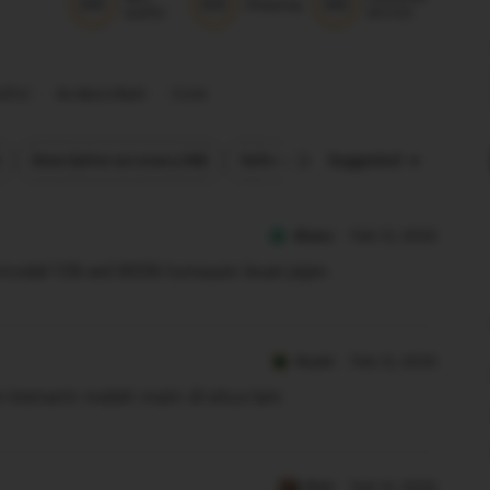
5/5
5/5
5/5
Shipping
quality
service
tiful
As described
Cute
Suggested
Description accuracy (48)
Seller service (19)
Sizing & Fit (1
Mano
Feb 12, 2026
, modal 10k wd 800k lumayan buat jajan
Romi
Feb 12, 2026
-kemarin malah main di situs lain
Rini
Feb 12, 2026