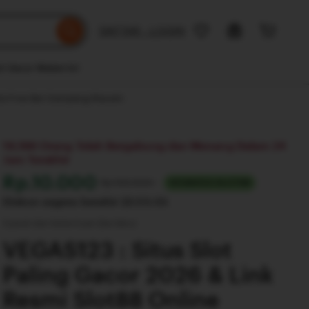
DAFTAR - LOGIN
ot Gacor Malam Ini
atis Free Bet Gampang Maxwin
18,188 Orang Telah Bergabung dan Menang Dalam 24
Jam Terakhir
Harga:
Rp.10.000
Normal:
Rp 100.000+
VEGAS123 SLOT88
Diskon segera berahir
22:55:55
Syarat dan ketentuan (berlaku)
VEGAS123 : Situs Slot
Paling Gacor 2026 & Link
Resmi Slot88 Online