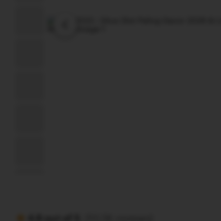
4.9 out of 5
(10.5K reviews)