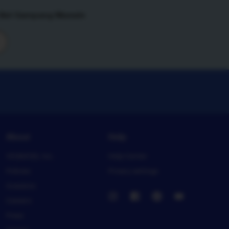
ee Bet Gampang Maxwin
About
Help
VEGAS123, Inc.
Help Center
Policies
Privacy settings
Investors
Instagram
Facebook
Pinterest
Youtube
Careers
Press