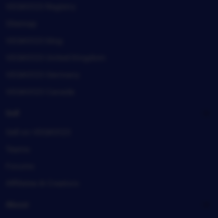
VEGAS123 Registry
Sitemap
VEGAS123 blog
VEGAS123 United Kingdom
VEGAS123 Germany
VEGAS123 Canada
Sell
Sell on VEGAS123
Teams
Forums
Affiliates & Creators
About