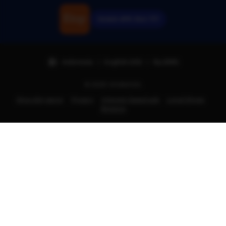
Unduh APK Slot 777
Indonesia | English (US) | Rp (IDR)
© 2025 VEGAS123.
Situs slot gacor
Privacy
Interest-based ads
Local Shops
Regions