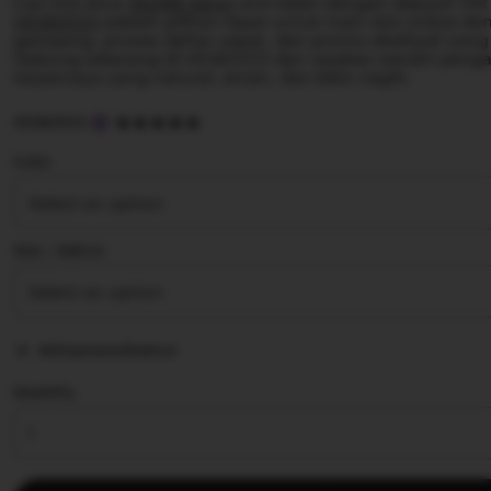
Cari link situs
Slot88 gacor
anti kalah dengan deposit 10k 
VEGAS123
adalah pilihan tepat untuk main slot online 
gampang, proses daftar cepat, dan promo eksklusif yang 
Gabung sekarang di VEGAS123 dan rasakan sendiri pengal
terpercaya yang natural, aman, dan bikin nagih.
5
VEGAS123
out
of
Color
5
stars
Size ∣ Add on
Add personalization
Quantity